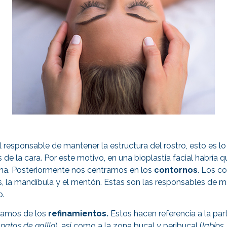
el responsable de mantener la estructura del rostro, esto es l
de la cara. Por este motivo, en una bioplastia facial habría
ona. Posteriormente nos centramos en los
contornos
. Los c
es, la mandíbula y el mentón. Estas son las responsables de 
o.
ríamos de los
refinamientos.
Estos hacen referencia a la part
y patas de galllo
), así como a la zona bucal y peribucal (
labios,