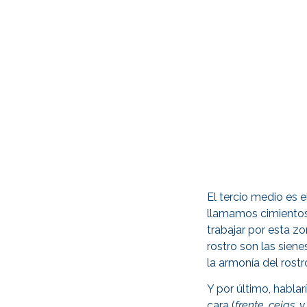
El tercio medio es 
llamamos cimientos 
trabajar por esta z
rostro son las sien
la armonía del rostr
Y por último, habla
cara (
frente, cejas, 