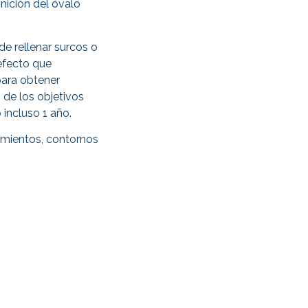
inición del óvalo
de rellenar surcos o
efecto que
para obtener
 de los objetivos
incluso 1 año.
cimientos, contornos