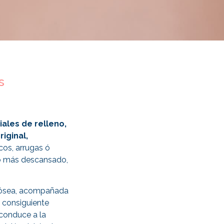
s
riales de relleno,
riginal,
os, arrugas ó
cto más descansado,
a ósea, acompañada
 consiguiente
 conduce a la