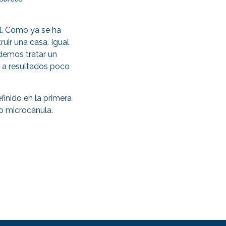
al. Como ya se ha
ir una casa. Igual
odemos tratar un
ía a resultados poco
finido en la primera
 o microcánula.