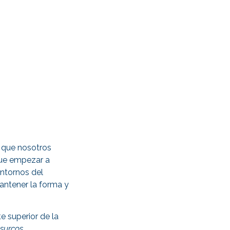
o que nosotros
 que empezar a
ontornos del
mantener la forma y
e superior de la
 surcos